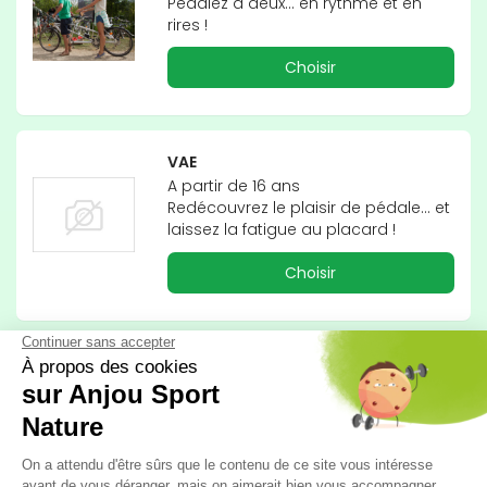
Pédalez à deux... en rythme et en 
rires !
Choisir
VAE
A partir de 16 ans

Redécouvrez le plaisir de pédale... et 
laissez la fatigue au placard !
Choisir
Mini-péniche
Capitaine, embarquez vos matelots 
et naviguez au fil de la Mayenne 
pour découvrir l'environnement 
calme et paisible de la rivière !